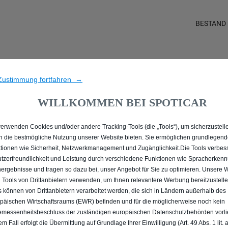
BESTAND
 ALLE MIT DIESEL ANTR
Zustimmung fortfahren →
WILLKOMMEN BEI SPOTICAR
verwenden Cookies und/oder andere Tracking-Tools (die „Tools“), um sicherzustelle
n die bestmögliche Nutzung unserer Website bieten. Sie ermöglichen grundlegen
tionen wie Sicherheit, Netzwerkmanagement und Zugänglichkeit.Die Tools verbes
tzerfreundlichkeit und Leistung durch verschiedene Funktionen wie Spracherken
ergebnisse und tragen so dazu bei, unser Angebot für Sie zu optimieren. Unsere 
 Tools von Drittanbietern verwenden, um Ihnen relevantere Werbung bereitzustelle
s können von Drittanbietern verarbeitet werden, die sich in Ländern außerhalb des
päischen Wirtschaftsraums (EWR) befinden und für die möglicherweise noch kein
messenheitsbeschluss der zuständigen europäischen Datenschutzbehörden vorlie
em Fall erfolgt die Übermittlung auf Grundlage Ihrer Einwilligung (Art. 49 Abs. 1 lit