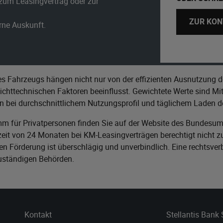
zum Leasingvertrag oder zur
ZUR KON
erne Auskunft.
s Fahrzeugs hängen nicht nur von der effizienten Ausnutzung d
httechnischen Faktoren beeinflusst. Gewichtete Werte sind Mitt
n bei durchschnittlichem Nutzungsprofil und täglichem Laden de
m für Privatpersonen finden Sie auf der Website des
Bundesumw
it von 24 Monaten bei KM-Leasingverträgen berechtigt nicht zu
n Förderung ist überschlägig und unverbindlich. Eine rechtsver
zuständigen Behörden.
Kontakt
Stellantis Bank