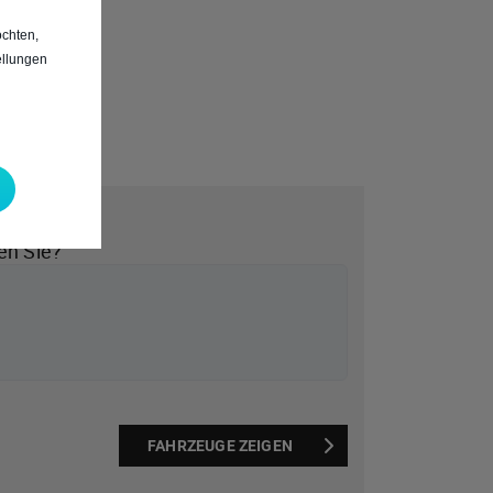
chten,
ellungen
*
en Sie?
FAHRZEUGE ZEIGEN