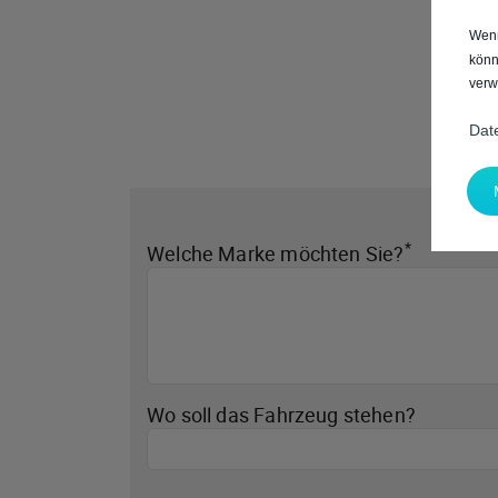
Wenn
könn
verw
Dat
*
Welche Marke möchten Sie?
Wo soll das Fahrzeug stehen?