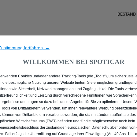
BESTAND
 ALLE MIT DIESEL ANTRI
Zustimmung fortfahren →
WILLKOMMEN BEI SPOTICAR
verwenden Cookies und/oder andere Tracking-Tools (die „Tools“), um sicherzustelle
n die bestmögliche Nutzung unserer Website bieten. Sie ermöglichen grundlegen
tionen wie Sicherheit, Netzwerkmanagement und Zugänglichkeit.Die Tools verbes
tzerfreundlichkeit und Leistung durch verschiedene Funktionen wie Spracherken
ergebnisse und tragen so dazu bei, unser Angebot für Sie zu optimieren. Unsere 
 Tools von Drittanbietern verwenden, um Ihnen relevantere Werbung bereitzustelle
s können von Drittanbietern verarbeitet werden, die sich in Ländern außerhalb des
päischen Wirtschaftsraums (EWR) befinden und für die möglicherweise noch kein
messenheitsbeschluss der zuständigen europäischen Datenschutzbehörden vorlie
em Fall erfolgt die Übermittlung auf Grundlage Ihrer Einwilligung (Art. 49 Abs. 1 lit