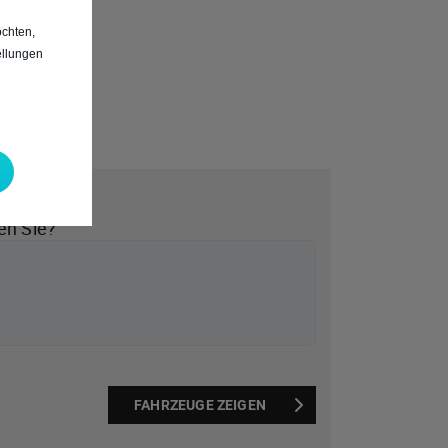
chten,
ellungen
*
en Sie?
FAHRZEUGE ZEIGEN