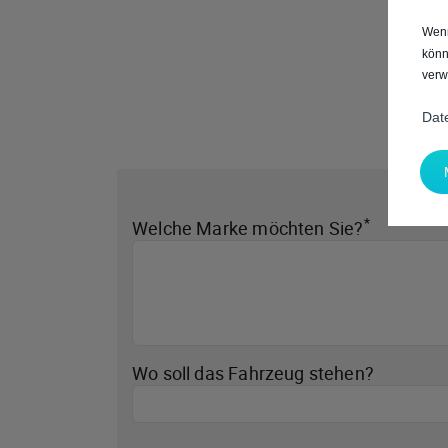
Wenn
könn
verw
Dat
*
Welche Marke möchten Sie?
Wo soll das Fahrzeug stehen?