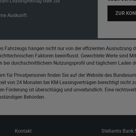
zum Leasingvertrag oder zur
ZUR KON
erne Auskunft.
s Fahrzeugs hängen nicht nur von der effizienten Ausnutzung d
httechnischen Faktoren beeinflusst. Gewichtete Werte sind Mitt
n bei durchschnittlichem Nutzungsprofil und täglichem Laden de
m für Privatpersonen finden Sie auf der Website des
Bundesumw
it von 24 Monaten bei KM-Leasingverträgen berechtigt nicht zu
n Förderung ist überschlägig und unverbindlich. Eine rechtsver
zuständigen Behörden.
Kontakt
Stellantis Bank