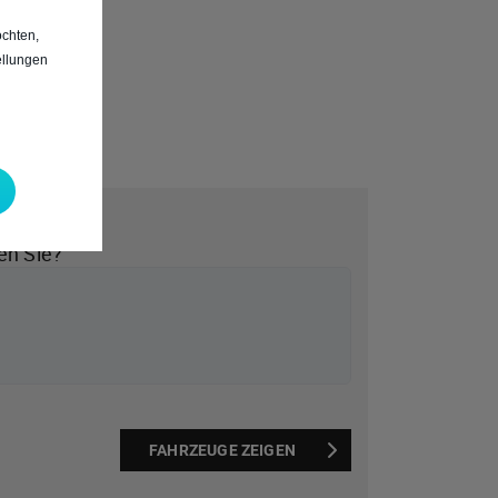
chten,
ellungen
*
en Sie?
FAHRZEUGE ZEIGEN