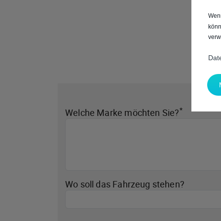
Wenn
könn
verw
Dat
*
Welche Marke möchten Sie?
Wo soll das Fahrzeug stehen?