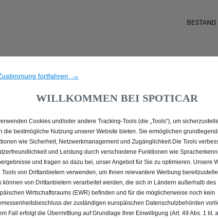
BESTAND
IE ALLE MIT DIESEL ANTR
Zustimmung fortfahren →
WILLKOMMEN BEI SPOTICAR
verwenden Cookies und/oder andere Tracking-Tools (die „Tools“), um sicherzustelle
n die bestmögliche Nutzung unserer Website bieten. Sie ermöglichen grundlegen
tionen wie Sicherheit, Netzwerkmanagement und Zugänglichkeit.Die Tools verbes
tzerfreundlichkeit und Leistung durch verschiedene Funktionen wie Spracherken
ergebnisse und tragen so dazu bei, unser Angebot für Sie zu optimieren. Unsere 
 Tools von Drittanbietern verwenden, um Ihnen relevantere Werbung bereitzustelle
s können von Drittanbietern verarbeitet werden, die sich in Ländern außerhalb des
päischen Wirtschaftsraums (EWR) befinden und für die möglicherweise noch kein
messenheitsbeschluss der zuständigen europäischen Datenschutzbehörden vorlie
em Fall erfolgt die Übermittlung auf Grundlage Ihrer Einwilligung (Art. 49 Abs. 1 lit