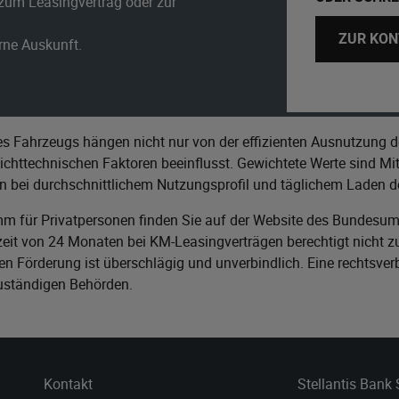
zum Leasingvertrag oder zur
ZUR KON
erne Auskunft.
s Fahrzeugs hängen nicht nur von der effizienten Ausnutzung d
httechnischen Faktoren beeinflusst. Gewichtete Werte sind Mitt
n bei durchschnittlichem Nutzungsprofil und täglichem Laden de
m für Privatpersonen finden Sie auf der Website des
Bundesumw
it von 24 Monaten bei KM-Leasingverträgen berechtigt nicht zu
n Förderung ist überschlägig und unverbindlich. Eine rechtsver
zuständigen Behörden.
Kontakt
Stellantis Bank