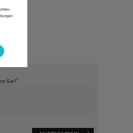
chten,
ellungen
*
en Sie?