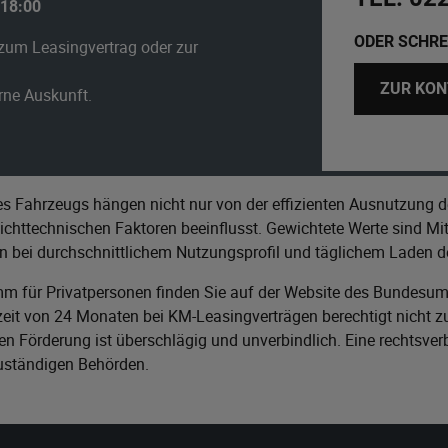
 18:00
ODER SCHRE
zum Leasingvertrag oder zur
ZUR KON
erne Auskunft.
s Fahrzeugs hängen nicht nur von der effizienten Ausnutzung d
httechnischen Faktoren beeinflusst. Gewichtete Werte sind Mitt
n bei durchschnittlichem Nutzungsprofil und täglichem Laden de
m für Privatpersonen finden Sie auf der Website des
Bundesumw
it von 24 Monaten bei KM-Leasingverträgen berechtigt nicht zu
n Förderung ist überschlägig und unverbindlich. Eine rechtsver
zuständigen Behörden.