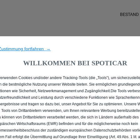
BESTAND
LLE MIT BENZIN / MILD-H
Zustimmung fortfahren →
STUTTGART
WILLKOMMEN BEI SPOTICAR
verwenden Cookies und/oder andere Tracking-Tools (die „Tools“), um sicherzustelle
n die bestmögliche Nutzung unserer Website bieten. Sie ermöglichen grundlegen
tionen wie Sicherheit, Netzwerkmanagement und Zugänglichkeit.Die Tools verbes
tzerfreundlichkeit und Leistung durch verschiedene Funktionen wie Spracherken
ergebnisse und tragen so dazu bei, unser Angebot für Sie zu optimieren. Unsere 
 Tools von Drittanbietern verwenden, um Ihnen relevantere Werbung bereitzustelle
s können von Drittanbietern verarbeitet werden, die sich in Ländern außerhalb des
päischen Wirtschaftsraums (EWR) befinden und für die möglicherweise noch kein
messenheitsbeschluss der zuständigen europäischen Datenschutzbehörden vorlie
em Fall erfolgt die Übermittlung auf Grundlage Ihrer Einwilligung (Art. 49 Abs. 1 lit