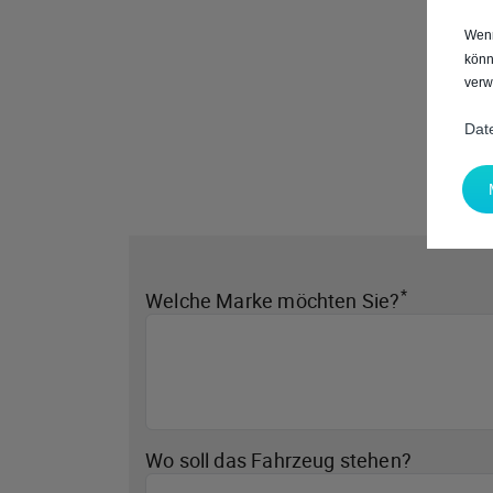
Wenn
könn
verw
Dat
*
Welche Marke möchten Sie?
Wo soll das Fahrzeug stehen?