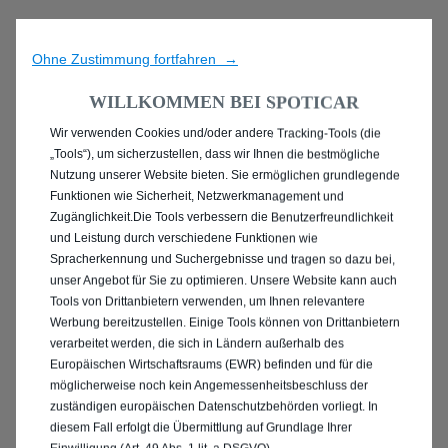
Ohne Zustimmung fortfahren →
WILLKOMMEN BEI SPOTICAR
Wir verwenden Cookies und/oder andere Tracking-Tools (die
ENTDECKEN SIE ALLE
„Tools“), um sicherzustellen, dass wir Ihnen die bestmögliche
Nutzung unserer Website bieten. Sie ermöglichen grundlegende
PEUGEOT 2008 MIT
Funktionen wie Sicherheit, Netzwerkmanagement und
Zugänglichkeit.Die Tools verbessern die Benutzerfreundlichkeit
BENZIN / MILD-HYBRID
und Leistung durch verschiedene Funktionen wie
Spracherkennung und Suchergebnisse und tragen so dazu bei,
ANTRIEB IN STOLBERG
unser Angebot für Sie zu optimieren. Unsere Website kann auch
Tools von Drittanbietern verwenden, um Ihnen relevantere
Werbung bereitzustellen. Einige Tools können von Drittanbietern
(RHEINLAND)
verarbeitet werden, die sich in Ländern außerhalb des
Europäischen Wirtschaftsraums (EWR) befinden und für die
möglicherweise noch kein Angemessenheitsbeschluss der
zuständigen europäischen Datenschutzbehörden vorliegt. In
diesem Fall erfolgt die Übermittlung auf Grundlage Ihrer