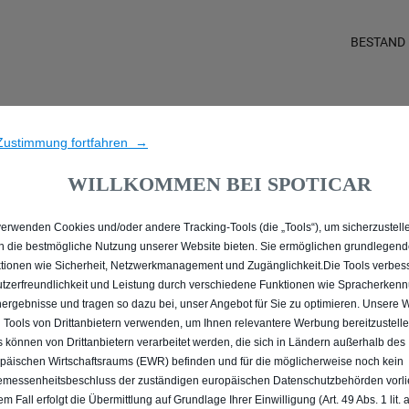
BESTAND
 ALLE PEUGEOT 2008 MIT 
Zustimmung fortfahren →
BRID ANTRIEB IN MANNH
WILLKOMMEN BEI SPOTICAR
verwenden Cookies und/oder andere Tracking-Tools (die „Tools“), um sicherzustelle
n die bestmögliche Nutzung unserer Website bieten. Sie ermöglichen grundlegen
tionen wie Sicherheit, Netzwerkmanagement und Zugänglichkeit.Die Tools verbes
tzerfreundlichkeit und Leistung durch verschiedene Funktionen wie Spracherken
ergebnisse und tragen so dazu bei, unser Angebot für Sie zu optimieren. Unsere 
 Tools von Drittanbietern verwenden, um Ihnen relevantere Werbung bereitzustelle
s können von Drittanbietern verarbeitet werden, die sich in Ländern außerhalb des
päischen Wirtschaftsraums (EWR) befinden und für die möglicherweise noch kein
messenheitsbeschluss der zuständigen europäischen Datenschutzbehörden vorlie
em Fall erfolgt die Übermittlung auf Grundlage Ihrer Einwilligung (Art. 49 Abs. 1 lit