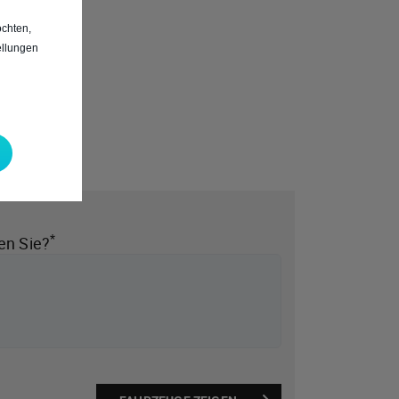
chten,
ellungen
*
en Sie?