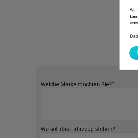
Wenn
könn
verw
Dat
*
Welche Marke möchten Sie?
Wo soll das Fahrzeug stehen?