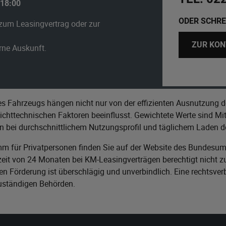
 18:00
ODER SCHRE
zum Leasingvertrag oder zur
ZUR KON
erne Auskunft.
s Fahrzeugs hängen nicht nur von der effizienten Ausnutzung d
httechnischen Faktoren beeinflusst. Gewichtete Werte sind Mitt
n bei durchschnittlichem Nutzungsprofil und täglichem Laden de
m für Privatpersonen finden Sie auf der Website des
Bundesumw
it von 24 Monaten bei KM-Leasingverträgen berechtigt nicht zu
n Förderung ist überschlägig und unverbindlich. Eine rechtsver
zuständigen Behörden.