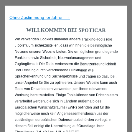
Ohne Zustimmung fortfahren →
WILLKOMMEN BEI SPOTICAR
Wir verwenden Cookies und/oder andere Tracking-Tools (die
ENTDECKEN SIE ALLE
„Tools“), um sicherzustellen, dass wir Ihnen die bestmögliche
Nutzung unserer Website bieten. Sie ermöglichen grundlegende
PEUGEOT 2008 MIT
Funktionen wie Sicherheit, Netzwerkmanagement und
Zugänglichkeit.Die Tools verbessern die Benutzerfreundlichkeit
BENZIN / MILD-HYBRID
und Leistung durch verschiedene Funktionen wie
Spracherkennung und Suchergebnisse und tragen so dazu bei,
ANTRIEB IN BAD
unser Angebot für Sie zu optimieren. Unsere Website kann auch
Tools von Drittanbietern verwenden, um Ihnen relevantere
Werbung bereitzustellen. Einige Tools können von Drittanbietern
SALZUFLEN
verarbeitet werden, die sich in Ländern außerhalb des
Europäischen Wirtschaftsraums (EWR) befinden und für die
möglicherweise noch kein Angemessenheitsbeschluss der
zuständigen europäischen Datenschutzbehörden vorliegt. In
diesem Fall erfolgt die Übermittlung auf Grundlage Ihrer