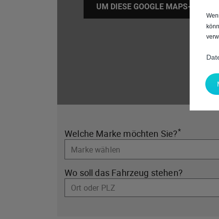
UM DIESE GOOGLE MAPS-KARTE A
Wenn
könn
verw
Dat
*
Welche Marke möchten Sie?
Wo soll das Fahrzeug stehen?
Ort oder PLZ