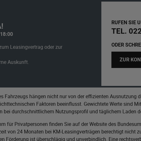
RUFEN SIE 
!
TEL. 02
 18:00
ODER SCHRE
zum Leasingvertrag oder zur
ZUR KON
erne Auskunft.
s Fahrzeugs hängen nicht nur von der effizienten Ausnutzung d
httechnischen Faktoren beeinflusst. Gewichtete Werte sind Mitt
n bei durchschnittlichem Nutzungsprofil und täglichem Laden de
m für Privatpersonen finden Sie auf der Website des
Bundesumw
it von 24 Monaten bei KM-Leasingverträgen berechtigt nicht zu
n Förderung ist überschlägig und unverbindlich. Eine rechtsver