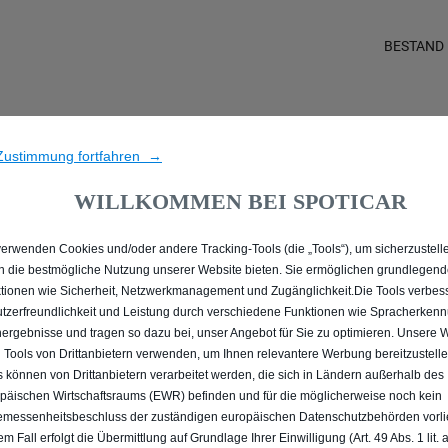
BESTAND
LLE MIT BENZIN / MILD-H
Zustimmung fortfahren →
PADERBORN
WILLKOMMEN BEI SPOTICAR
verwenden Cookies und/oder andere Tracking-Tools (die „Tools“), um sicherzustelle
n die bestmögliche Nutzung unserer Website bieten. Sie ermöglichen grundlegen
tionen wie Sicherheit, Netzwerkmanagement und Zugänglichkeit.Die Tools verbes
tzerfreundlichkeit und Leistung durch verschiedene Funktionen wie Spracherken
ergebnisse und tragen so dazu bei, unser Angebot für Sie zu optimieren. Unsere 
 Tools von Drittanbietern verwenden, um Ihnen relevantere Werbung bereitzustelle
s können von Drittanbietern verarbeitet werden, die sich in Ländern außerhalb des
päischen Wirtschaftsraums (EWR) befinden und für die möglicherweise noch kein
messenheitsbeschluss der zuständigen europäischen Datenschutzbehörden vorlie
em Fall erfolgt die Übermittlung auf Grundlage Ihrer Einwilligung (Art. 49 Abs. 1 lit