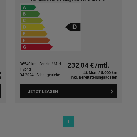
36540 km | Benzin / Mild-
232,04 € /mtl.
Hybrid
m
48 Mon. / 5.000 km
04.2024 | Schaltgetriebe
n
inkl. Bereitstellungskosten
JETZT LEASEN
1