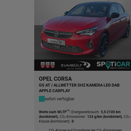
OPEL CORSA
GS AT / ALLWETTER SHZ KAMERA LED DAB
APPLE CARPLAY
sofort verfügbar
**
Energieverbrauch:
Werte nach WLTP
:
5,5 l/100 km
,
CO₂-Emissionen:
,
CO₂-
(kombiniert)
124 g/km (kombiniert)
Klasse (kombiniert):
D
CO₂-Klasse auf Grundlage der CO₂-Emissionen