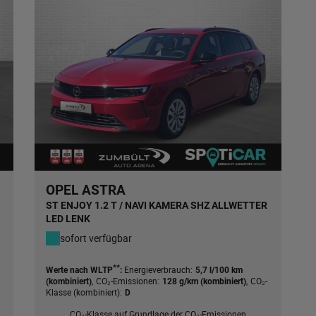
OPEL ASTRA
ST ENJOY 1.2 T / NAVI KAMERA SHZ ALLWETTER
LED LENK
sofort verfügbar
**
Energieverbrauch:
Werte nach WLTP
:
5,7 l/100 km
,
CO₂-Emissionen:
,
CO₂-
(kombiniert)
128 g/km (kombiniert)
Klasse (kombiniert):
D
CO₂-Klasse auf Grundlage der CO₂-Emissionen