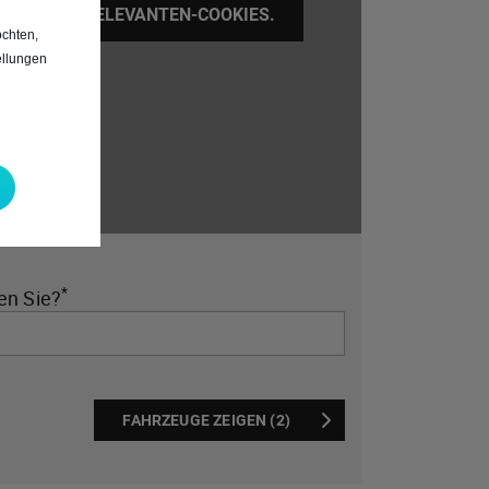
G/WERBUNG RELEVANTEN-COOKIES.
chten,
ellungen
*
en Sie?
FAHRZEUGE ZEIGEN (2)