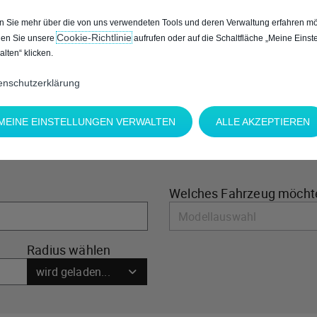
NZUZEIGEN, AKZEPTIEREN SIE BITTE DIE FÜR MARKETIN
 Sie mehr über die von uns verwendeten Tools und deren Verwaltung erfahren mö
Cookie‑Richtlinie
en Sie unsere
aufrufen oder auf die Schaltfläche „Meine Einst
alten“ klicken.
enschutzerklärung
MEINE EINSTELLUNGEN VERWALTEN
ALLE AKZEPTIEREN
Welches Fahrzeug möcht
Radius wählen
wird geladen...