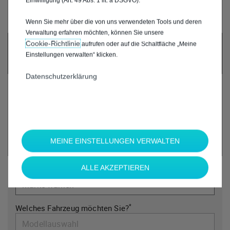
Einwilligung (Art. 49 Abs. 1 lit. a DSGVO).
Wenn Sie mehr über die von uns verwendeten Tools und deren
Verwaltung erfahren möchten, können Sie unsere
Cookie‑Richtlinie
UM DIESE GOOGLE MAPS-KARTE ANZUZEIGEN,
aufrufen oder auf die Schaltfläche „Meine
AKZEPTIEREN SIE BITTE DIE FÜR
Einstellungen verwalten“ klicken.
MARKETING/WERBUNG RELEVANTEN-COOKIES.
Datenschutzerklärung
MEINE EINSTELLUNGEN VERWALTEN
*
ALLE AKZEPTIEREN
Welche Marke möchten Sie?
*
Welches Fahrzeug möchten Sie?