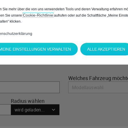
NZUZEIGEN, AKZEPTIEREN SIE BITTE DIE FÜR MARKETIN
 Sie mehr über die von uns verwendeten Tools und deren Verwaltung erfahren mö
Cookie‑Richtlinie
en Sie unsere
aufrufen oder auf die Schaltfläche „Meine Einst
alten“ klicken.
enschutzerklärung
MEINE EINSTELLUNGEN VERWALTEN
ALLE AKZEPTIEREN
Welches Fahrzeug möcht
Radius wählen
wird geladen...