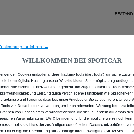
BESTAND
LLE MIT BENZIN / MILD-H
Zustimmung fortfahren →
LEVERKUSEN
WILLKOMMEN BEI SPOTICAR
verwenden Cookies und/oder andere Tracking-Tools (die „Tools“), um sicherzustelle
n die bestmögliche Nutzung unserer Website bieten. Sie ermöglichen grundlegen
tionen wie Sicherheit, Netzwerkmanagement und Zugänglichkeit.Die Tools verbes
tzerfreundlichkeit und Leistung durch verschiedene Funktionen wie Spracherken
ergebnisse und tragen so dazu bei, unser Angebot für Sie zu optimieren. Unsere 
 Tools von Drittanbietern verwenden, um Ihnen relevantere Werbung bereitzustelle
s können von Drittanbietern verarbeitet werden, die sich in Ländern außerhalb des
päischen Wirtschaftsraums (EWR) befinden und für die möglicherweise noch kein
messenheitsbeschluss der zuständigen europäischen Datenschutzbehörden vorlie
em Fall erfolgt die Übermittlung auf Grundlage Ihrer Einwilligung (Art. 49 Abs. 1 lit