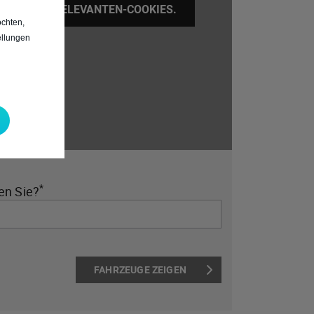
G/WERBUNG RELEVANTEN-COOKIES.
chten,
ellungen
*
en Sie?
FAHRZEUGE ZEIGEN