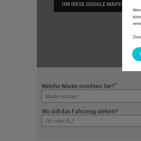
UM DIESE GOOGLE MAPS-KARTE A
Wenn
könn
verw
Dat
*
Welche Marke möchten Sie?
Wo soll das Fahrzeug stehen?
Ort oder PLZ