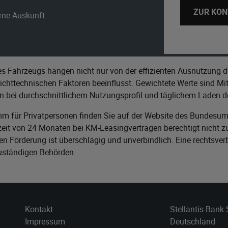
ZUR KON
erne Auskunft.
s Fahrzeugs hängen nicht nur von der effizienten Ausnutzung d
httechnischen Faktoren beeinflusst. Gewichtete Werte sind Mitt
n bei durchschnittlichem Nutzungsprofil und täglichem Laden de
m für Privatpersonen finden Sie auf der Website des
Bundesumw
it von 24 Monaten bei KM-Leasingverträgen berechtigt nicht zu
n Förderung ist überschlägig und unverbindlich. Eine rechtsver
zuständigen Behörden.
Kontakt
Stellantis Bank
Impressum
Deutschland