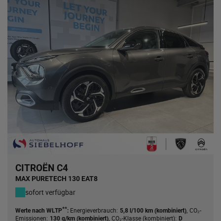
CITROËN C4
MAX PURETECH 130 EAT8
sofort verfügbar
**
Energieverbrauch:
,
CO₂-
Werte nach WLTP
:
5,8 l/100 km (kombiniert)
Emissionen:
,
CO₂-Klasse (kombiniert):
130 g/km (kombiniert)
D