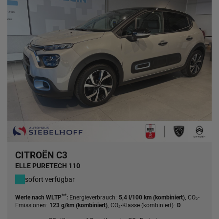
CITROËN C3
ELLE PURETECH 110
sofort verfügbar
**
Energieverbrauch:
,
CO₂-
Werte nach WLTP
:
5,4 l/100 km (kombiniert)
Emissionen:
,
CO₂-Klasse (kombiniert):
123 g/km (kombiniert)
D