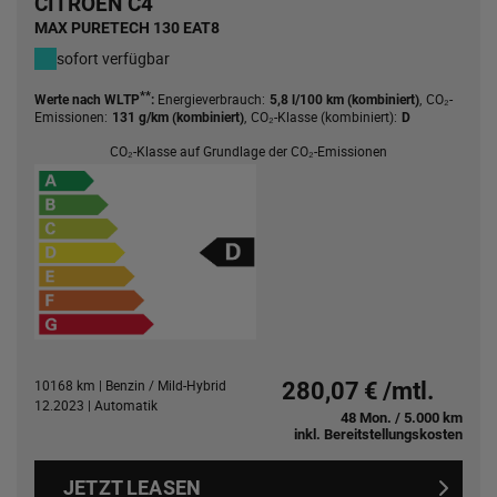
CITROËN C4
MAX PURETECH 130 EAT8
sofort verfügbar
**
Energieverbrauch:
,
CO₂-
Werte nach WLTP
:
5,8 l/100 km (kombiniert)
Emissionen:
,
CO₂-Klasse (kombiniert):
131 g/km (kombiniert)
D
CO₂-Klasse auf Grundlage der CO₂-Emissionen
10168 km | Benzin / Mild-Hybrid
280,07 € /mtl.
12.2023 | Automatik
48 Mon. / 5.000 km
inkl. Bereitstellungskosten
JETZT LEASEN