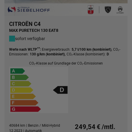
CITROËN C4
MAX PURETECH 130 EAT8
sofort verfügbar
**
Energieverbrauch:
,
CO₂-
Werte nach WLTP
:
5,7 l/100 km (kombiniert)
Emissionen:
,
CO₂-Klasse (kombiniert):
130 g/km (kombiniert)
D
CO₂-Klasse auf Grundlage der CO₂-Emissionen
40684 km | Benzin / Mild-Hybrid
249,54 € /mtl.
12.2023 | Automatik